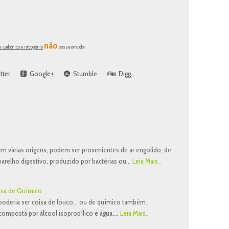
não
s carbônico e nitrogênio
possuem odor.
tter
Google+
Stumble
Digg
m várias origens, podem ser provenientes de ar engolido, de
arelho digestivo, produzido por bactérias ou…
Leia Mais..
isa de Químico
poderia ser coisa de louco… ou de químico também.
 composta por álcool isopropílico e água,…
Leia Mais..