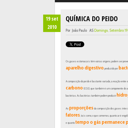
QUÍMICA DO PEIDO
19
set
2010
Por
João Paulo
AS
Domingo, Setembro 19
Os gases estomacais têm várias origens, podem ser prov
aparelho digestivo
bact
, produzido por
A composição do peido é bastante variada, a reação entre o
carbono
(CO2), que também é um componente do ar
hidro
bactérias. As bactérias também podem produzir
proporções
As
da composição dos gases intes
fatores
, tais como, o que comemos, quanto ar é engol
tempo o gás permanece 
e quanto