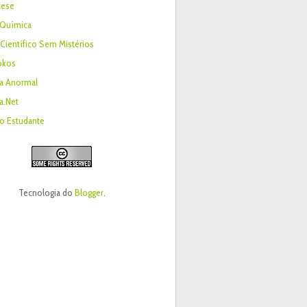
tese
 Química
ientífico Sem Mistérios
okos
a Anormal
a.Net
o Estudante
Tecnologia do
Blogger
.