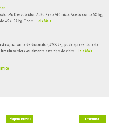
her
olo: Mu Descobridor: Adão Peso Atôrnico: Aceito como 50 kg,
 de 45 a 92 kg. Ocorr…
Leia Mais..
ânio, na forma de diuranato (U2O72-), pode apresentar este
luz ultravioleta.Atualmente este tipo de vidro…
Leia Mais..
ímica
Página inicial
Proxima