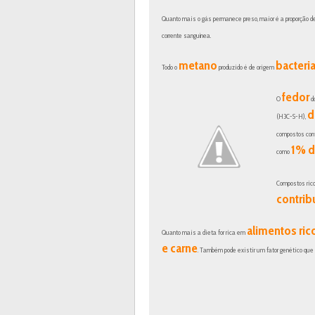
Quanto mais o gás permanece preso, maior é a proporção 
corrente sanguínea.
metano
bacteri
Todo o
produzido é de origem
fedor
O
d
d
(H3C-S-H),
compostos co
1% d
como
Compostos ri
contrib
alimentos ric
Quanto mais a dieta for rica em
e carne
. Também pode existir um fator genético que