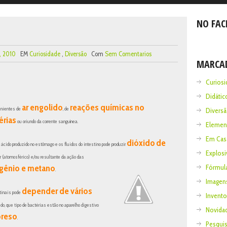
NO FAC
, 2010
EM
Curiosidade
,
Diversão
Com
Sem Comentarios
MARCA
Curios
Didáti
ar engolido
reações químicas no
enientes de
, de
Divers
érias
ou oriundo da corrente sanguínea.
Elemen
Em Ca
dióxido
de
 ácido produzido no estômago e os fluidos do intestino pode
produzir
Explos
 (atomosférico) e/ou resultante da ação das
Fórmul
gênio e metano
.
Imagen
depender de vários
tinais pode
Invent
ido, que tipo de bactérias estão no aparelho digestivo
Novida
preso
.
Pesqui