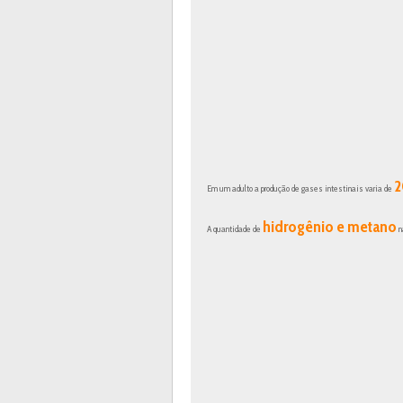
2
Em um adulto a produção de gases intestinais varia de
hidrogênio e metano
A quantidade de
n