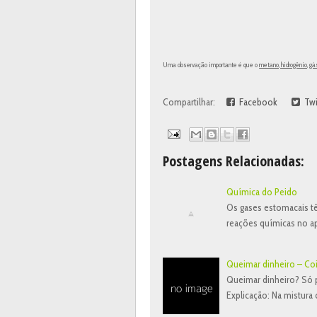
Uma observação importante é que o
metano, hidrogênio, gá
Compartilhar:
Facebook
Twi
Postagens Relacionadas:
Química do Peido
Os gases estomacais tê
reações químicas no ap
Queimar dinheiro – Co
Queimar dinheiro? Só 
Explicação: Na mistura