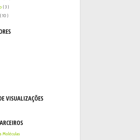
eo
( 3 )
( 10 )
ORES
DE VISUALIZAÇÕES
PARCEIROS
s Moléculas