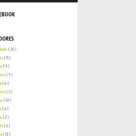
EBOOK
DORES
idade
( 25 )
cos
( 11 )
ão
( 9 )
tos
( 7 )
sa
( 6 )
ivos
( 3 )
as
( 13 )
s
( 6 )
os
( 2 )
de
( 3 )
sa
( 13 )