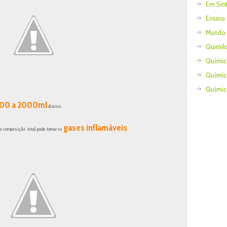
Em Sin
Ensino
Mundo C
Quimil
Químic
Químic
Químic
00 a 2000ml
diários.
gases inflamáveis
a composição total pode tornar os
.